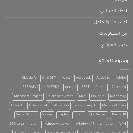
البرمجة
الذكاء الصناعي
المشاكل والحلول
امن المعلومات
تطوير المواقع
وسوم المنتج
Claude AI
ChatGPT
Avast
Autodesk
AutoCad
Adobe
JETBRAINS
ILOVEPDF
google
ESET
Cursor
Coursera
Microsoft Project
Microsoft Office
Mac
Linkedin
Kaspersky
Otter AI
Office 2024
office 365
MidJourney AI
Microsoft Visio
Visual Studio
Videos
TSplus
Trend
SQL Server
Power BI
VPN
windows
Windows 11
windows server
zoom
أدوات SEO