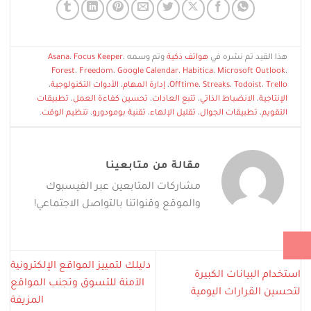
هذا القيد تم نشره في
هواتف ذكية
وتم وسمه
،
Focus Keeper
،
Asana
Forest
،
Freedom
،
Google Calendar
،
Habitica
،
Microsoft Outlook
،
Trello
،
Todoist
،
Streaks
،
Offtime
،
إدارة المهام
،
الأدوات التكنولوجية
،
الإنتاجية
،
الانضباط الذاتي
،
تتبع العادات
،
تحسين كفاءة العمل
،
تطبيقات
التقويم
،
تطبيقات الجوال
،
تقليل الإلهاء
،
تقنية بومودورو
،
تنظيم الوقت
.
مقالة من متابعينا
مشاركات المتابعين عبر الفيسبوك
والموقع وقنواتنا بالتواصل الاجتماعي!
دليلك لتمييز المواقع الإلكترونية
استخدام البيانات الكبيرة
الآمنة للتسوق وتجنب المواقع
لتحسين القرارات اليومية
المزيفة