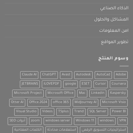
الذكاء الصناعي
المشاكل والحلول
امن المعلومات
تطوير المواقع
وسوم المنتج
Claude AI
ChatGPT
Avast
Autodesk
AutoCad
Adobe
JETBRAINS
ILOVEPDF
google
ESET
Cursor
Coursera
Microsoft Project
Microsoft Office
Mac
Linkedin
Kaspersky
Otter AI
Office 2024
office 365
MidJourney AI
Microsoft Visio
Visual Studio
Videos
TSplus
Trend
SQL Server
Power BI
VPN
windows
Windows 11
windows server
zoom
أدوات SEO
استراتيجيات التسويق الرقمي
استعلامات محادثة
الكلمات المفتاحية