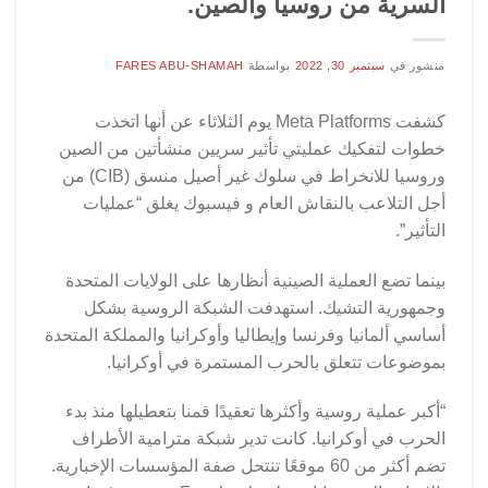
السرية من روسيا والصين.
منشور في
سبتمبر 30, 2022
بواسطة
FARES ABU-SHAMAH
كشفت Meta Platforms يوم الثلاثاء عن أنها اتخذت
خطوات لتفكيك عمليتي تأثير سريين منشأتين من الصين
وروسيا للانخراط في سلوك غير أصيل منسق (CIB) من
أجل التلاعب بالنقاش العام و فيسبوك يغلق “عمليات
التأثير”.
بينما تضع العملية الصينية أنظارها على الولايات المتحدة
وجمهورية التشيك. استهدفت الشبكة الروسية بشكل
أساسي ألمانيا وفرنسا وإيطاليا وأوكرانيا والمملكة المتحدة
بموضوعات تتعلق بالحرب المستمرة في أوكرانيا.
“أكبر عملية روسية وأكثرها تعقيدًا قمنا بتعطيلها منذ بدء
الحرب في أوكرانيا. كانت تدير شبكة مترامية الأطراف
تضم أكثر من 60 موقعًا تنتحل صفة المؤسسات الإخبارية.