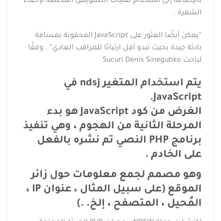
بالإضافة إلى استخدام تقنيات التشويش المختلفة لإخفاء
الشفرة .
“يمكن أيضًا العثور على JavaScript المحقونة بمسافة
بادئة جيدة بحيث تبدو أقل ارتيابًا للمراقب العادي” ، وفقًا
لباحث Sucuri Denis Sinegubko.
يتم استخدام المتغير ndsj في
JavaScript.
الغرض من كود JavaScript هو بدء
المرحلة الثانية من الهجوم ، وهي تنفيذ
برنامج PHP النصي تم نشره بالفعل
على الخادم .
وهو مصمم لجمع معلومات حول زائر
الموقع (على سبيل المثال ، عنوان IP ،
المُحيل ، المتصفح ، إلخ. .)