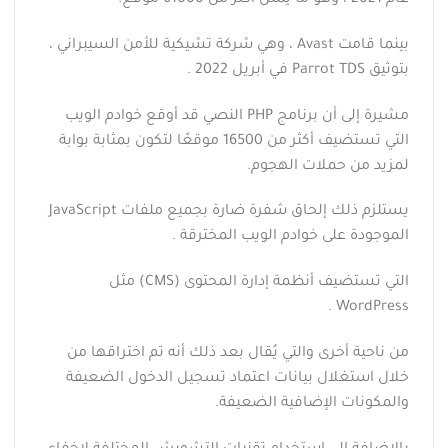
عام 2021 ، وهو ما يمثل أكثر من 61000 موقع.
بينما قامت Avast ، وهي شركة تشيكية للأمن السيبراني ،
بتوثيق Parrot TDS في أبريل 2022 .
مشيرة إلى أن برنامج PHP النصي قد أوقع خوادم الويب
التي تستضيف أكثر من 16500 موقعًا لتكون بمثابة بوابة
لمزيد من حملات الهجوم.
يستلزم ذلك إلحاق شفرة ضارة بجميع ملفات JavaScript
الموجودة على خوادم الويب المخترقة .
التي تستضيف أنظمة إدارة المحتوى (CMS) مثل
WordPress .
من ناحية أخرى والتي يُقال بعد ذلك أنه تم اختراقها من
خلال استغلال بيانات اعتماد تسجيل الدخول الضعيفة
والمكونات الإضافية الضعيفة.