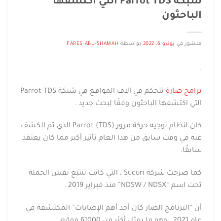
شبكة Parrot TDS التي اكتشفها
الباحثون
منشور في
يونيو 6, 2022
بواسطة
FARES ABU-SHAMAH
.
برامج ضارة
تتحكم في آلاف المواقع في شبكة Parrot TDS
التي اكتشفها الباحثون وفقًا لبحث جديد .
كان لنظام توجيه حركة مرور Parrot (TDS) الذي تم الكشف
عنه في وقت سابق من هذا العام تأثير أكبر مما كان يعتقد
سابقًا.
كما صرحت شركة Sucuri ، التي كانت تتتبع نفس الحملة
تحت اسم “NDSW / NDSX” منذ فبراير 2019 .
أن “البرنامج الضار كان أحد أهم الإصابات” المكتشفة في