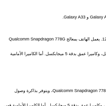
يعد هاتف Galaxy A73 هو الرائد في السلسلة، ويتميز بشاشة AMOLED مقاس 6.7 بوصة بدقة FHD+ ومعدل تحديث 120Hz. يعمل الهاتف بمعالج Qualcomm Snapdragon 778G
يأتي الهاتف بكاميرا رئيسية بدقة 108 ميجابكسل، وكاميرا فائقة الاتساع بدقة 12 ميجابكسل، وكاميرا ماكرو بدقة 5 ميجابكسل، وكاميرا عمق بدقة 5 ميجابكسل. أما الكاميرا الأمامية
يأتي هاتف Galaxy A53 بشاشة AMOLED مقاس 6.5 بوصة بدقة FHD+ ومعدل تحديث 120Hz. يعمل الهاتف بمعالج Qualcomm Snapdragon 778G 5G، ويتوفر بذاكرة وصول
يأتي الهاتف بكاميرا رئيسية بدقة 64 ميجابكسل، وكاميرا فائقة الاتساع بدقة 12 ميجابكسل، وكاميرا ماكرو بدقة 5 ميجابكسل، وكاميرا عمق بدقة 5 ميجابكسل. أما الكاميرا الأمامية فهي