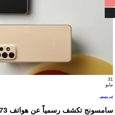
31
مايو
غير مصنف
سامسونج تكشف رسمياً عن هواتف Galaxy A73 و A53 و A33