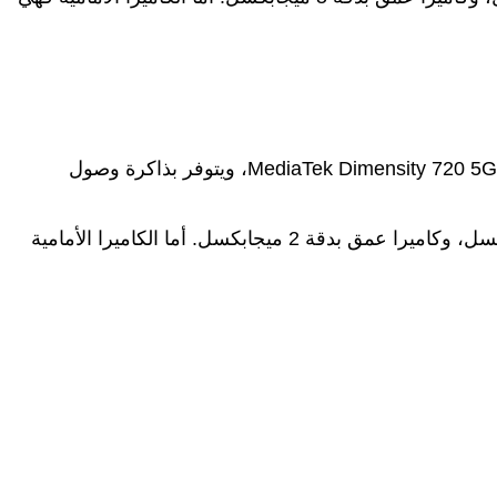
يأتي هاتف Galaxy A33 بشاشة Super AMOLED مقاس 6.4 بوصة بدقة FHD+ ومعدل تحديث 90Hz. يعمل الهاتف بمعالج MediaTek Dimensity 720 5G، ويتوفر بذاكرة وصول
بينما يأتي الهاتف بكاميرا رئيسية بدقة 48 ميجابكسل، وكاميرا فائقة الاتساع بدقة 8 ميجابكسل، وكاميرا ماكرو بدقة 5 ميجابكسل، وكاميرا عمق بدقة 2 ميجابكسل. أما الكاميرا الأمامية