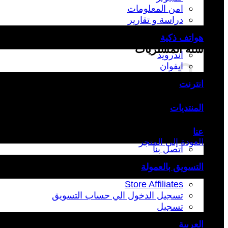
امن المعلومات
دراسة و تقارير
هواتف ذكية
سلة المشتريات
اندرويد
ايفوان
انترنت
المنتديات
عنا
العودة إلى المتجر
اتصل بنا
التسويق بالعمولة
Store Affiliates
تسجيل الدخول الي حساب التسويق
تسجيل
العربية