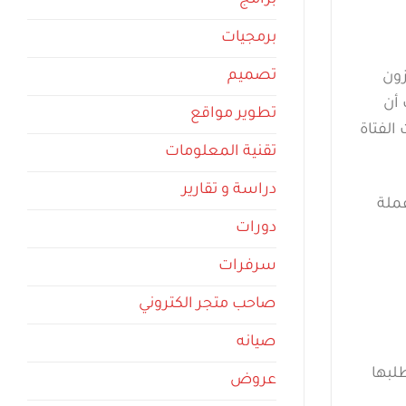
برامج
برمجيات
تصميم
ون
 طفلة تبلغ من العمر 10 سنوات أن
تطوير مواقع
الفتاة
تقنية المعلومات
دراسة و تقارير
ملة
دورات
سرفرات
صاحب متجر الكتروني
صيانه
لبها
عروض