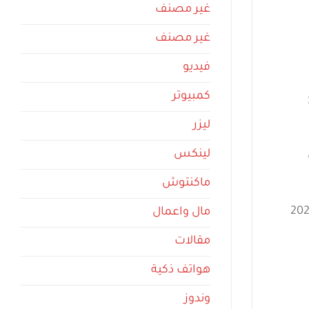
غير مصنف
غير مصنف
فيديو
كمبيوتر
قع
ليزر
لينكس
ماكنتوش
ز إطفاء كارلايل إيست. لصحيفة ذا برس The Press في مقاطعة يوركشير عام 2020
مال واعمال
مقالات
هواتف ذكية
وندوز