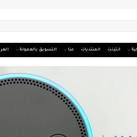
ية
انترنت
المنتديات
عنا
التسويق بالعمولة
العرب