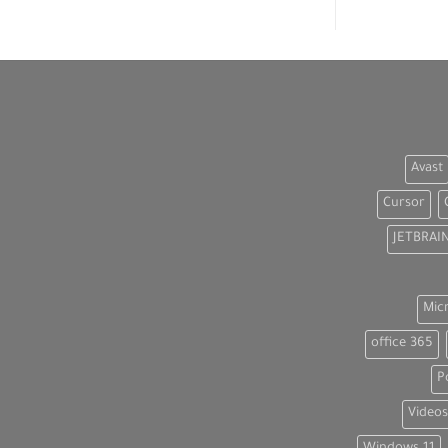
Avast
Cursor
JETBRAI
Mic
office 365
P
Videos