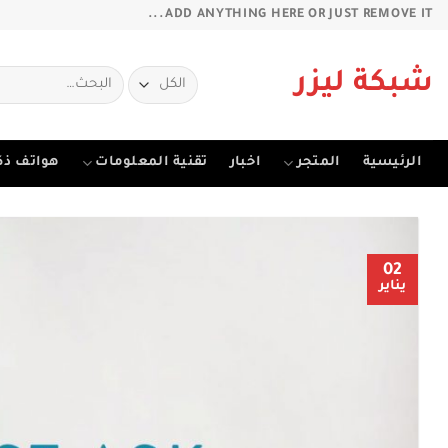
خطي
ADD ANYTHING HERE OR JUST REMOVE IT...
لمحتوى
البحث
شبكة ليزر
عن:
الرئيسية
المتجر
اخبار
تقنية المعلومات
هواتف ذك
02
يناير