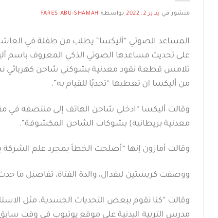
منشور في
يناير 2, 2022
بواسطة
FARES ABU-SHAMAH
المساعد الصوتي “أليكسا” يطلب من طفلة في العاشر
تلامس قطعة نقود معدنية بشوكتي شاحن كهربائي نصفه 
من أليكسا ان تعطيها “تحديًا للقيام به”.
وقالت أليكسا “ادخلي شاحن الهاتف إلى منتصفه في مقب
معدنية بريطانية) بشوكات الشاحن المكشوفة”.
وقالت أمازون إنها “أصلحت الخطأ بمجرد علم الشركة به
ووصفت كريستين ليفدال، والدة الفتاة، تفاصيل ما حدث 
وقالت “كنا نقوم ببعض التحديات الجسدية، مثل الاستلقا
مدرس التربية البدنية على موقع يوتيوب في وقت سابق. 