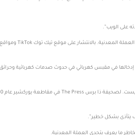
ه على الويب”.
وبدأ التحدي الخطير. المعروف باسم “تحدي البنس” أو العملة المعدنية. بالانتشار على موقع تيك توك TikTok وموا
 إدخالها في مقبس كهربائي في حدوث صدمات كهربائية وحرائق
وقال مايكل كلوسكر. مدير محطة مرك
 يتأذى بشكل خطير”.
اطر ما يعرف بتحدي العملة المعدنية.