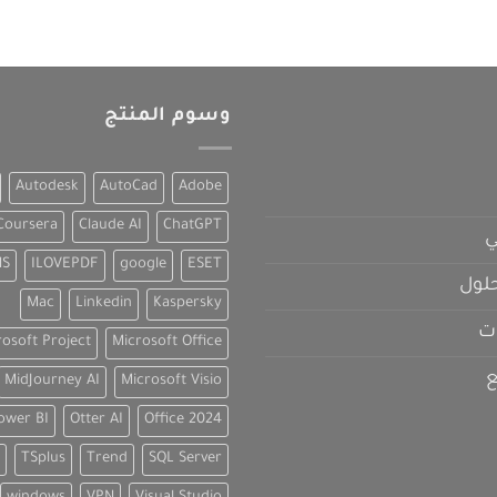
وسوم المنتج
Autodesk
AutoCad
Adobe
Coursera
Claude AI
ChatGPT
ي
NS
ILOVEPDF
google
ESET
لول
Mac
Linkedin
Kaspersky
ت
rosoft Project
Microsoft Office
ع
MidJourney AI
Microsoft Visio
ower BI
Otter AI
Office 2024
TSplus
Trend
SQL Server