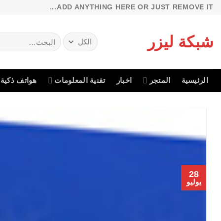
خطي
ADD ANYTHING HERE OR JUST REMOVE IT...
لمحتوى
شبكة ليزر
البحث
عن:
الرئيسية
المتجر
اخبار
تقنية المعلومات
هواتف ذكية
28
يوليو