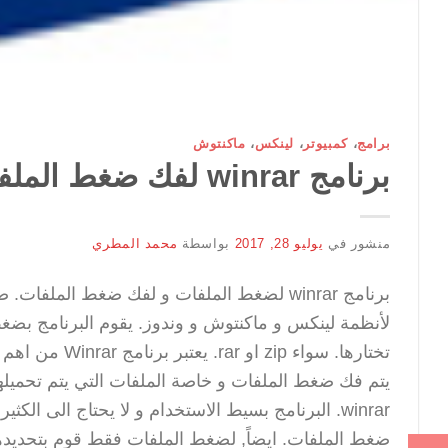
برامج
،
كمبيوتر
،
لينكس
،
ماكنتوش
برنامج winrar لفك ضغط الملفات بصيغه .zip – .rar
منشور في
يوليو 28, 2017
بواسطة
محمد المطري
لأنظمة لينكس و ماكنتوش و وندوز. يقوم البرنامج بض
تختارها. سواء 
يتم فك ضغط الملفات و خاصة الملفات التي يتم تحميله
winrar. البرنامج بسيط الاستخدام و لا يحتاج الى
ضغط الملفات. ايضاً, لضغط الملفات فقط قوم بتحديد