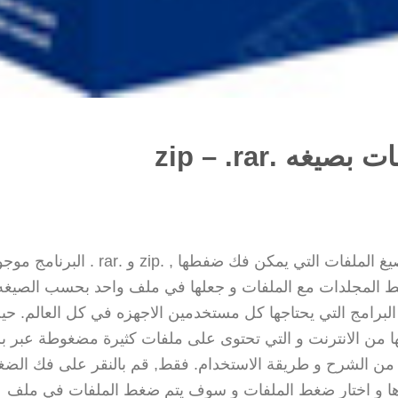
برنامج winrar لضغط الملفات و لفك ضغط الملفات. صيغ الملفات التي يمكن فك ضفطها , .zip و .rar . البر
غط المجلدات مع الملفات و جعلها في ملف واحد بحسب الصيغه 
zip او rar. يعتبر برنامج Winrar من اهم البرامج التي يحتاجها كل مستخدمين الاجهزه في كل العالم.
ا من الانترنت و التي تحتوى على ملفات كثيرة مضغوطة عبر بر
 الكثير من الشرح و طريقة الاستخدام. فقط, قم بالنقر على فك ال
ها و اختار ضغط الملفات و سوف يتم ضغط الملفات في ملف