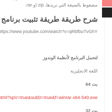
مضغوط بالصيغة التي تريدها, zip او rar.
شرح طريقة طريقة تثبيت برنامج Winrar و معرفة اصدار الوندوز
https://www.youtube.com/watch?v=qRbfbuTvGhY
لتحمل البرنامج لأنظمة الوندوز
اللغة الانجليزية
بت 64
.html?spV=true&subD=true&f=winrar-x64-540.exe
بت 32