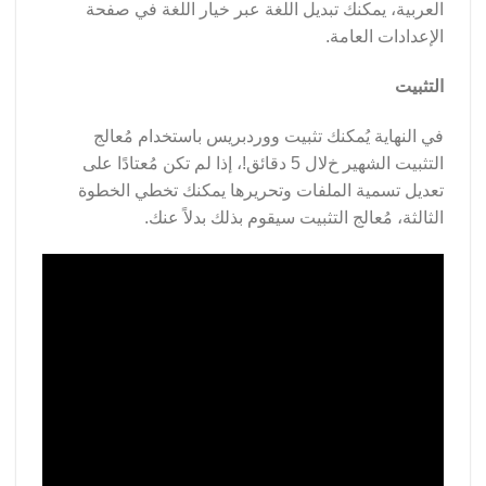
العربية، يمكنك تبديل اللغة عبر خيار اللغة في صفحة
الإعدادات العامة.
التثبيت
في النهاية يُمكنك تثبيت ووردبريس باستخدام مُعالج
التثبيت الشهير خﻻل 5 دقائق!، إذا لم تكن مُعتادًا على
تعديل تسمية الملفات وتحريرها يمكنك تخطي الخطوة
الثالثة، مُعالج التثبيت سيقوم بذلك بدﻻً عنك.