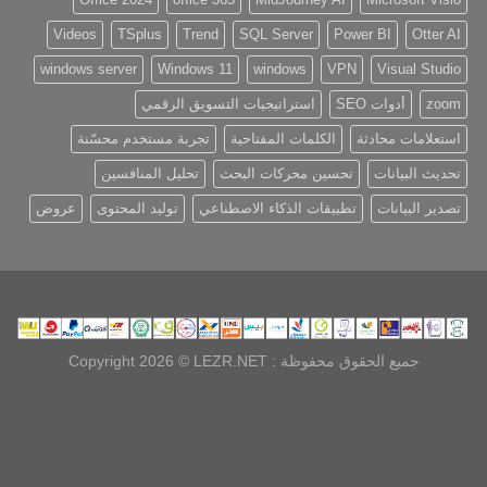
Videos
TSplus
Trend
SQL Server
Power BI
Otter
windows server
Windows 11
windows
VPN
Visual Stu
zo
أدوات SEO
استراتيجيات التسويق الرقمي
علامات محادثة
الكلمات المفتاحية
تجربة مستخدم محسّنة
يث البيانات
تحسين محركات البحث
تحليل المنافسين
ير البيانات
تطبيقات الذكاء الاصطناعي
توليد المحتوى
عروض
جميع الحقوق محفوظة :
Copyright 2026 © LEZR.NET