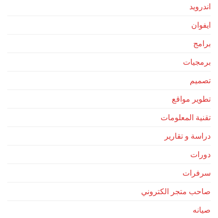
ويد
ان
ج
جيات
يم
ر مواقع
ة المعلومات
ة و تقارير
ات
رات
 متجر الكتروني
ه