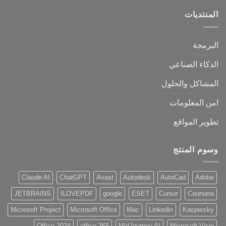
تديات
مجة
اء الصناعي
اكل والحلول
المعلومات
ر المواقع
م المنتج
Claude AI
ChatGPT
Avast
Autodesk
AutoCad
Ad
JETBRAINS
ILOVEPDF
google
ESET
Cursor
Cours
Microsoft Project
Microsoft Office
Mac
Linkedin
Kasper
Office 2024
office 365
MidJourney AI
Microsoft Vi