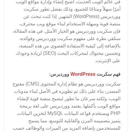
في عالم الويب الحديث، أصبح إنشاء وإدارة مواقع الويب
أمرًا سهلاً ومتاحًا للجميع، وذلك بفضل تطور سكربت
ووردبريس (WordPress) الشهير. إذا كنت تبحث عن
منصة قوية وسهلة الاستخدام لبناء موقع ويب محترف،
فإن سكربت ووردبريس هو الخيار الأمثل. في هذه المقالة،
سنلقي نظرة على مفهوم سكربت ووردبريس وفوائده،
بالإضافة إلى كيفية الاستفادة القصوى من هذه المنصة،
وتحسين محتواك لمحركات البحث (SEO) لزيادة وجودك
على الإنترنت.
فهم سكربت
WordPress
ووردبرس:
سكربت ووردبريس هو نظام إدارة المحتوى (CMS) مفتوح
المصدر، بناء على ذلك تم تطويره في الأصل لبناء مدونات
الويب، ولكنه سرعان ما تطور ليصبح منصة قوية لإنشاء
مواقع الويب بأكملها. يعتمد ووردبريس على لغة برمجة
PHP ويستخدم قواعد البيانات MySQL لتخزين البيانات.
يتميز بتصميمه المرن والقابلية للتوسع، مما يسمح
للمستخدمين بإضافة المزيد من الميزات والوظائف حسب