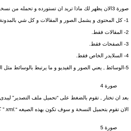
صورة 3الان يظهر لك ماذا تريد ان تستورده و تحمله من نسخة الموقع. كامل بالتفاصيل ماذا تريد ان تستورد بالضبط, على ما هو موضح بالارقام لكل الخيارات المتاحة امامك؟
1- كل المحتوى و يشمل الصور و المقالات و كل شي بالمدونة و حتى الاعضاء و الملفات التي تم رفعها.
2- المقالات فقط.
3- الصفحات فقط.
4- السلايدر الخاص فقط.
5-الوسائط , يعني الصور و الفيديو و ما يرتبط بالوسائط مثل الصوتيات.
صورة 4
بعد ان تختار , تقوم بالضغط على “تحميل ملف التصدير” ليبد
الان تقوم بتحميل النسخة و سوف تكون بهذه الصيغه “
.xml
” ك
صورة 5