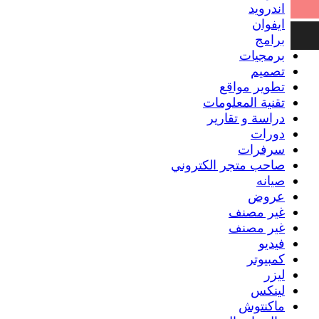
اندرويد
ايفوان
برامج
برمجيات
تصميم
تطوير مواقع
تقنية المعلومات
دراسة و تقارير
دورات
سرفرات
صاحب متجر الكتروني
صيانه
عروض
غير مصنف
غير مصنف
فيديو
كمبيوتر
ليزر
لينكس
ماكنتوش