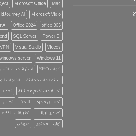
oject
Microsoft Office
Mac
ع
idJourney AI
Microsoft Visio
r AI
Office 2024
office 365
rend
SQL Server
Power BI
VPN
Visual Studio
Videos
windows server
Windows 11
أدوات SEO
استراتيجيات التسو
استعلامات محادثة
الكلمات الم
تجربة مستخدم محسّنة
تحديث ا
تحسين محركات البحث
تحليل ا
تصدير البيانات
تطبيقات الذكاء 
توليد المحتوى
عروض