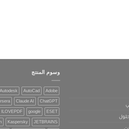
وسوم المنتج
Autodesk
AutoCad
Adobe
rsera
Claude AI
ChatGPT
ي
ILOVEPDF
google
ESET
لول
n
Kaspersky
JETBRAINS
ات