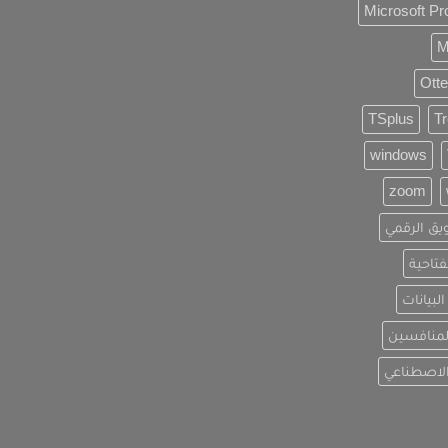
Microsoft Pr
M
Otte
TSplus
T
windows
zoom
يق الرقمي
فتاحية
لبيانات
لمنافسين
الاصطناعي