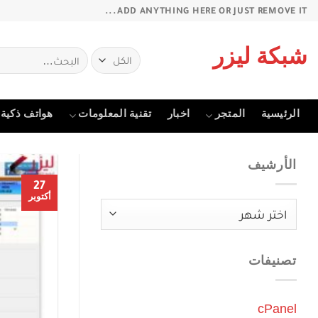
خطي
ADD ANYTHING HERE OR JUST REMOVE IT...
لمحتوى
البحث
شبكة ليزر
عن:
الرئيسية
المتجر
اخبار
تقنية المعلومات
هواتف ذكية
الأرشيف
27
أكتوبر
الأرشيف
تصنيفات
cPanel