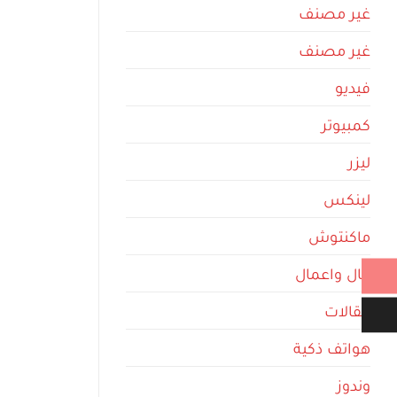
غير مصنف
غير مصنف
فيديو
كمبيوتر
ليزر
لينكس
ماكنتوش
مال واعمال
مقالات
هواتف ذكية
وندوز