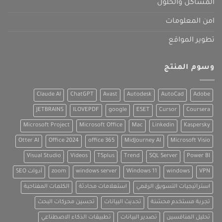
المشاكل والحلول
امن المعلومات
تطوير المواقع
وسوم المنتج
Claude AI
ChatGPT
Avast
Autodesk
AutoCad
Adobe
JETBRAINS
ILOVEPDF
google
ESET
Cursor
Coursera
Microsoft Project
Microsoft Office
Mac
Linkedin
Kaspersky
Otter AI
Office 2024
office 365
MidJourney AI
Microsoft Visio
Visual Studio
Videos
TSplus
Trend
SQL Server
Power BI
VPN
windows
Windows 11
windows server
zoom
أدوات SEO
استراتيجيات التسويق الرقمي
استعلامات محادثة
الكلمات المفتاحية
تجربة مستخدم محسّنة
تحديث البيانات
تحسين محركات البحث
تحليل المنافسين
تصدير البيانات
تطبيقات الذكاء الاصطناعي