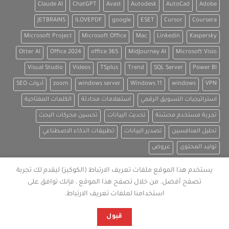
Claude AI
ChatGPT
Avast
Autodesk
AutoCad
Adobe
JETBRAINS
ILOVEPDF
google
ESET
Cursor
Coursera
Microsoft Project
Microsoft Office
Mac
Linkedin
Kaspersky
Otter AI
Office 2024
office 365
MidJourney AI
Microsoft Visio
Visual Studio
Videos
TSplus
Trend
SQL Server
Power BI
VPN
windows
Windows 11
windows server
zoom
أدوات SEO
استراتيجيات التسويق الرقمي
استعلامات محادثة
الكلمات المفتاحية
تجربة مستخدم محسّنة
تحديث البيانات
تحسين محركات البحث
تحليل المنافسين
تصدير البيانات
تطبيقات الذكاء الاصطناعي
توليد المحتوى
عروض
يستخدم هذا الموقع ملفات تعريف الارتباط (الكوكيز) ليقدم لك تجربة
تصفح أفضل. من خلال تصفح هذا الموقع ، فإنك توافق على
استخدامنا لملفات تعريف الارتباط.
قبول
جميع الحقوق محفوظة :
Copyright 2026 © LEZR.NET