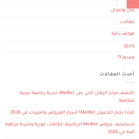
مال واعمال
مقالات
هواتف ذكية
وندوز
ويندوز 11
أحدث المقالات
اكتشف مزايا الرهان الحي على MelBet: تجربة رياضية عربية
متكاملة
لماذا يختار اللاعبون MelBet؟ أسرار العروض والميزات في 2026
استكشف عروض MelBet الرياضية: مكافآت فورية وتجربة مراهنة
آمنة في 2026