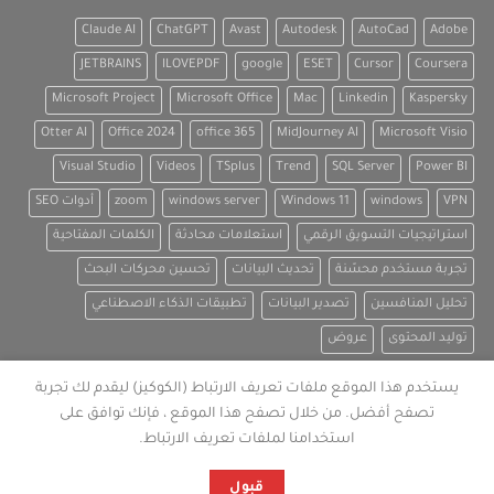
Claude AI
ChatGPT
Avast
Autodesk
AutoCad
Adobe
JETBRAINS
ILOVEPDF
google
ESET
Cursor
Coursera
Microsoft Project
Microsoft Office
Mac
Linkedin
Kaspersky
Otter AI
Office 2024
office 365
MidJourney AI
Microsoft Visio
Visual Studio
Videos
TSplus
Trend
SQL Server
Power BI
VPN
windows
Windows 11
windows server
zoom
أدوات SEO
استراتيجيات التسويق الرقمي
استعلامات محادثة
الكلمات المفتاحية
تجربة مستخدم محسّنة
تحديث البيانات
تحسين محركات البحث
تحليل المنافسين
تصدير البيانات
تطبيقات الذكاء الاصطناعي
توليد المحتوى
عروض
يستخدم هذا الموقع ملفات تعريف الارتباط (الكوكيز) ليقدم لك تجربة
تصفح أفضل. من خلال تصفح هذا الموقع ، فإنك توافق على
استخدامنا لملفات تعريف الارتباط.
قبول