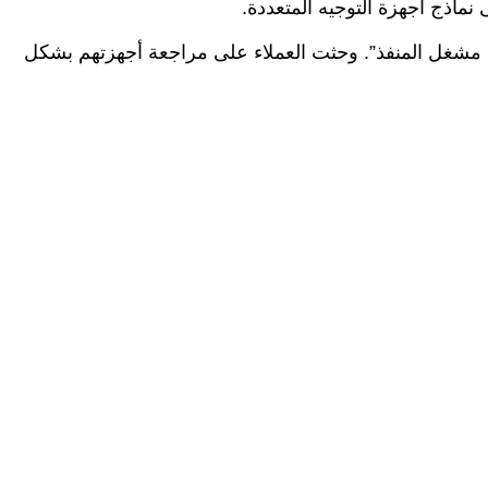
تشمل هذه الخدمات الوصول عن بُعد من WAN. وإعادة توجيه المنفذ. و DDNS. وخادم VPN. و DMZ. و [و] مشغل المنفذ”. وحثت العملاء على مراجعة أجهزتهم بشكل