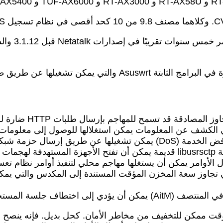
يتعلق -1160
 CVSS: 7.2) – ثغرة أمنية في تجاوز سعة المخزن المؤقت المستندة إلى المكد
 أسرع وقت ممكن للتخفيف من مخاطر الأمان. كحل بديل. فإنه ينص