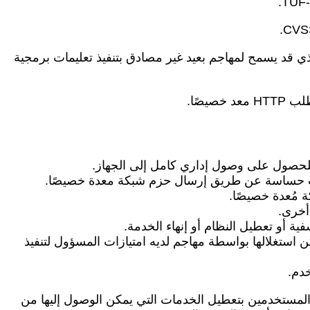
CVE-2018 بخلل كتابة خارج الحدود يبلغ من العمر خمس سنوات تقريبًا في إصدارات Netatalk قبل 3.1.12 والذي قد يسمح لمهاجم بعيد غير مصادق بتنفيذ تعليمات برمجية
س والتي يمكن استغلالها بواسطة مهاجم لديه امتيازات المسؤول لتنفيذ
ح المستخدمين بتعطيل الخدمات التي يمكن الوصول إليها من