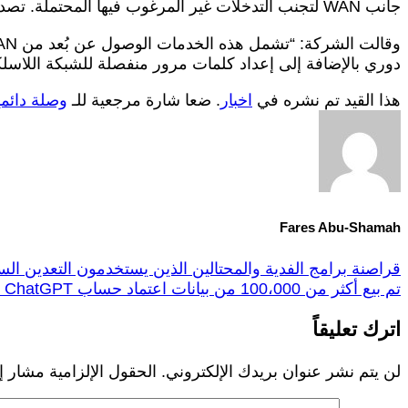
جانب WAN لتجنب التدخلات غير المرغوب فيها المحتملة. تصدر ASUS تصحيحات لإصلاح أخطاء الأمان الحرجة التي تؤثر على نماذج أجهزة التوجيه المتعددة.
دوري بالإضافة إلى إعداد كلمات مرور منفصلة للشبكة اللاسلكي
هذا القيد تم نشره في
اخبار
. ضعا شارة مرجعية للـ
وصلة دائمي
Fares Abu-Shamah
قراصنة برامج الفدية والمحتالين الذين يستخدمون التعدين ا
تم بيع أكثر من 100،000 من بيانات اعتماد حساب ChatGPT المسروقة في أسواق الويب المظلمة.
اترك تعليقاً
لن يتم نشر عنوان بريدك الإلكتروني.
الحقول الإلزامية مشار إل