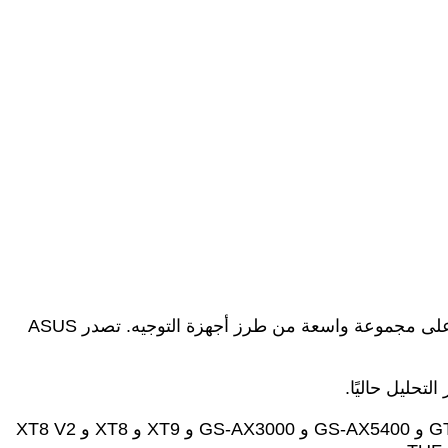
أصدرت شركة ASUS التايوانية يوم الاثنين تحديثات للبرامج الثابتة لمعالجة. من بين مشكلات أخرى. تسعة أخطاء أمنية تؤثر على مجموعة واسعة من طرز أجهزة التوجيه. تصدر ASUS
تحليل حاليًا.
قائمة المنتجات المتأثرة هي GT6 و GT-AXE16000 و GT-AX11000 PRO و GT-AXE11000 و GT-AX6000 و GT-AX11000 و GS-AX5400 و GS-AX3000 و XT9 و XT8 و XT8 V2