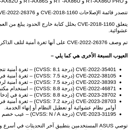
و RT-AX86U PRO و RT -AX86U و RT-AX86S و RT-AX82U و RT-AX58U و RT-AX3000 و TUF-AX6000 و TUF-AX5400.
تتصدر قائمة الإصلاحات CVE-2018-1160 و CVE-2022-26376. وكلاهما مصنف 9.8 من 10 كحد أقصى في نظام تسجيل CVSS.
عشوائية.
تم وصف CVE-2022-26376 على أنها ثغرة أمنية لتلف الذاكرة في البرامج الثابتة Asuswrt والتي يمكن تشغيلها عن طريق طلب HTTP معد خصيصًا.
العيوب السبعة الأخرى هي كما يلي –
CVE-2022-35401 (درجة CVSS: 8.1) – ثغرة أمنية تتجاوز المصادقة قد تسمح للمهاجم بإرسال طلبات HTTP ضارة للحصول على وصول إداري كامل إلى الجهاز.
CVE-2022-38105 (درجة CVSS: 7.5) – ثغرة أمنية في الكشف عن المعلومات يمكن استغلالها للوصول إلى معلومات حساسة عن طريق إرسال حزم شبكة معدة خصيصًا.
CVE-2022-38393 (درجة CVSS: 7.5) – ثغرة أمنية لرفض الخدمة (DoS) يمكن تشغيلها عن طريق إرسال حزمة شبكة مُعدة خصيصًا.
CVE-2022-46871 (درجة CVSS: 8.8) – استخدام مكتبة libusrsctp قديمة يمكن أن تفتح الأجهزة المستهدفة لهجمات أخرى.
CVE-2023-28702 (درجة CVSS: 8.8) – ثغرة في إدخال الأوامر يمكن أن يستغلها مهاجم محلي لتنفيذ أوامر نظام تعسفية أو تعطيل النظام أو إنهاء الخدمة.
CVE-2023-28703 (درجة
أوامر نظام عشوائية أو تعطيل النظام أو إنهاء الخدمة.
CVE-2023-31195 (درجة CVSS: N / A) – عيب خصم في المنتصف (AitM) يمكن أن يؤدي إلى اختطاف جلسة المستخدم.
توصي ASUS المستخدمين بتطبيق آخر التحديثات في