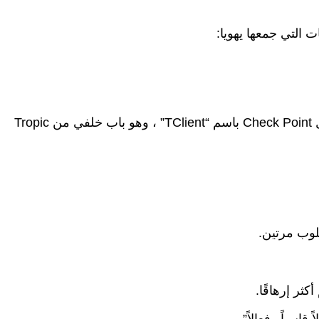
يتم ترميز الحمولة النهائية بشكل أخفائي كصورة JPG ويتم إسقاطها بواسطة ملف تنفيذي Yahoyah. ومن المعروف من قبل Check Point باسم “TClient” ، وهو باب خلفي من Tropic
كثر إرهاقًا.
سياً وفعالاً”.