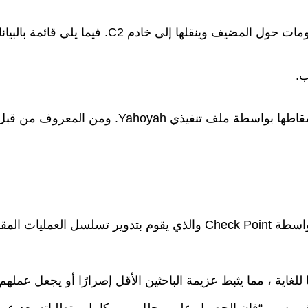
 للغاية ، مما يثبط عزيمة الباحثين الأقل إصرارًا أو يجعل عملهم أ
روس ، “فإن الحصول على محلل يمر بكامل متطلباته يعد عملاً قا