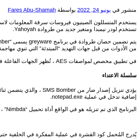
منشور في
يونيو 24, 2022
بواسطة
Fares Abu-Shamah
يستخدم المتسللون الصينيون فيروسات سرقة المعلومات لاسته
تستخدم لودر نيمبدا ومتغير جديد من طروادة Yahoyah.
من الأدوات من قبل جهات التهديد “المبتدئة” التي تنوي مهاجمة
في تطبيق مخصص لمواصفات AES ، تُظهر الجهات الفاعلة في التهديد أيضًا فهمًا معمقًا للتشفير ، وفقًا لتقرير صادر عن Check Point.
سلسلة الاعتداء
يؤدي تنزيل إصدار ضار من
إضافية تدخل في عملية notepad.exe.
البرنامج الذي تم تنزيله هو في الواقع أداة تحميل “Nimbda” ، والتي تستخدم أيقونة SMS Bomber وتحتوي على نسخة مضمنة من SMS Bomber.