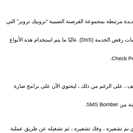
ة مرتبطة بمجموعة القرصنة الصينية “تروبيك تروبر” التي
يتم تضمين حصان طروادة في برنامج greyware يسمى “SMS Bomber” ، والذي يستخدم لقصف الهواتف بالرسائل في هجمات رفض الخدمة (DoS). غالبًا ما يتم استخدام هذه الأنواع
بة. تم تغيير الملف ، على الرغم من ذلك ، ليحتوي الآن على برامج ضارة
في الخلفية حتى يتمكن من الوصول إلى مستودع GitHub ، وتنزيل ملف تنفيذي تم تشفيره ، وفك تشفيره ، ثم تشغيله عن طريق عملية